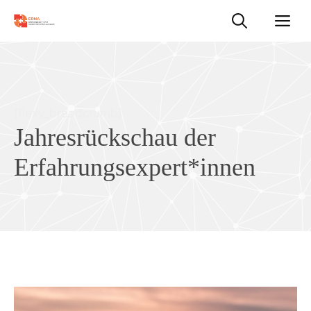
Zum
M
Inhalt
springen
[flexy_breadcrumb]
Jahresrückschau der
Erfahrungsexpert*innen