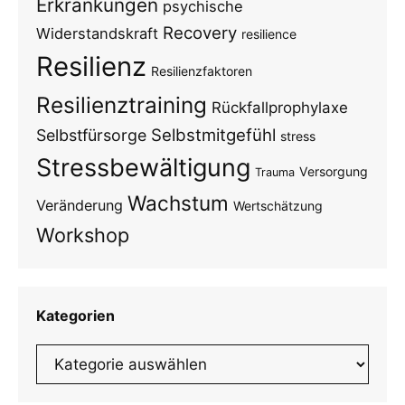
Erkrankungen
psychische
Recovery
Widerstandskraft
resilience
Resilienz
Resilienzfaktoren
Resilienztraining
Rückfallprophylaxe
Selbstmitgefühl
Selbstfürsorge
stress
Stressbewältigung
Versorgung
Trauma
Wachstum
Veränderung
Wertschätzung
Workshop
Kategorien
Kategorien