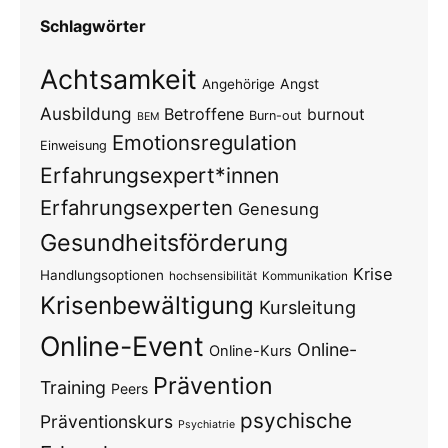
Schlagwörter
Achtsamkeit
Angst
Angehörige
Ausbildung
Betroffene
burnout
Burn-out
BEM
Emotionsregulation
Einweisung
Erfahrungsexpert*innen
Erfahrungsexperten
Genesung
Gesundheitsförderung
Krise
Handlungsoptionen
hochsensibilität
Kommunikation
Krisenbewältigung
Kursleitung
Online-Event
Online-
Online-Kurs
Prävention
Training
Peers
psychische
Präventionskurs
Psychiatrie