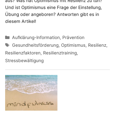
aus? Was hat Optimismus mit Resilienz zu tun?
Und ist Optimismus eine Frage der Einstellung,
Übung oder angeboren? Antworten gibt es in
diesem Artikel!
Kategorien
Aufklärung-Information
,
Prävention
Schlagwörter
Gesundheitsförderung
,
Optimismus
,
Resilienz
,
Resilienzfaktoren
,
Resilienztraining
,
Stressbewältigung