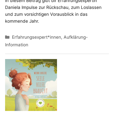
In diesem Beitrag gibt dir Erfahrungsexpertin
Daniela Impulse zur Rückschau, zum Loslassen
und zum vorsichtigen Vorausblick in das
kommende Jahr.
Kategorien
Erfahrungsexpert*innen
,
Aufklärung-
Information