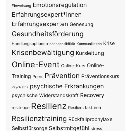
Emotionsregulation
Einweisung
Erfahrungsexpert*innen
Erfahrungsexperten
Genesung
Gesundheitsförderung
Krise
Handlungsoptionen
hochsensibilität
Kommunikation
Krisenbewältigung
Kursleitung
Online-Event
Online-
Online-Kurs
Prävention
Training
Präventionskurs
Peers
psychische Erkrankungen
Psychiatrie
Recovery
psychische Widerstandskraft
Resilienz
resilience
Resilienzfaktoren
Resilienztraining
Rückfallprophylaxe
Selbstmitgefühl
Selbstfürsorge
stress