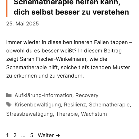
Schematherapie helfen kann,
dich selbst besser zu verstehen
25. Mai 2025
Immer wieder in dieselben inneren Fallen tappen –
obwohl du es besser weißt? In diesem Beitrag
zeigt Sarah Fischer-Winkelmann, wie die
Schematherapie hilft, solche tiefsitzenden Muster
zu erkennen und zu verändern.
Kategorien
Aufklärung-Information
,
Recovery
Schlagwörter
Krisenbewältigung
,
Resilienz
,
Schematherapie
,
Stressbewältigung
,
Therapie
,
Wachstum
Seite
Seite
Seite
1
2
…
5
Weiter
→