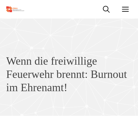
Zum
M
Inhalt
springen
[flexy_breadcrumb]
Wenn die freiwillige
Feuerwehr brennt: Burnout
im Ehrenamt!