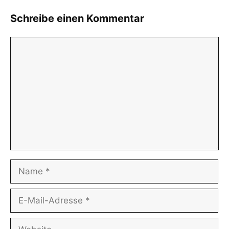
Schreibe einen Kommentar
Kommentar
Name
E-
Mail-
Adresse
Website