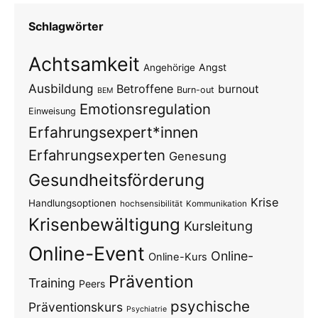
Schlagwörter
Achtsamkeit
Angst
Angehörige
Ausbildung
Betroffene
burnout
Burn-out
BEM
Emotionsregulation
Einweisung
Erfahrungsexpert*innen
Erfahrungsexperten
Genesung
Gesundheitsförderung
Krise
Handlungsoptionen
hochsensibilität
Kommunikation
Krisenbewältigung
Kursleitung
Online-Event
Online-
Online-Kurs
Prävention
Training
Peers
psychische
Präventionskurs
Psychiatrie