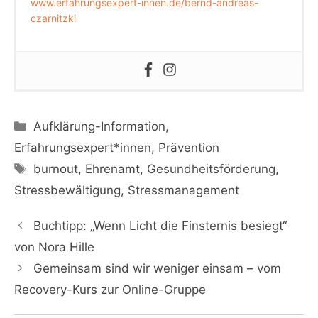
www.erfahrungsexpert-innen.de/bernd-andreas-
czarnitzki
Kategorien
Aufklärung-Information
,
Erfahrungsexpert*innen
,
Prävention
Schlagwörter
burnout
,
Ehrenamt
,
Gesundheitsförderung
,
Stressbewältigung
,
Stressmanagement
Buchtipp: „Wenn Licht die Finsternis besiegt“
von Nora Hille
Gemeinsam sind wir weniger einsam – vom
Recovery-Kurs zur Online-Gruppe