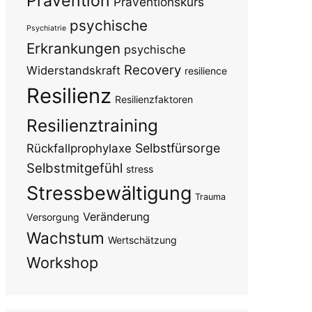
Prävention
Präventionskurs
psychische
Psychiatrie
Erkrankungen
psychische
Recovery
Widerstandskraft
resilience
Resilienz
Resilienzfaktoren
Resilienztraining
Selbstfürsorge
Rückfallprophylaxe
Selbstmitgefühl
stress
Stressbewältigung
Trauma
Veränderung
Versorgung
Wachstum
Wertschätzung
Workshop