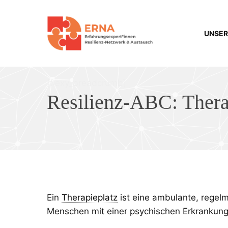
Zum
Inhalt
springen
UNSER
[flexy_breadcrumb]
Resilienz-ABC:
Thera
Ein
Therapieplatz
ist eine ambulante, regel
Menschen mit einer psychischen Erkrankung