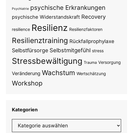
psychische Erkrankungen
Psychiatrie
Recovery
psychische Widerstandskraft
Resilienz
resilience
Resilienzfaktoren
Resilienztraining
Rückfallprophylaxe
Selbstmitgefühl
Selbstfürsorge
stress
Stressbewältigung
Versorgung
Trauma
Wachstum
Veränderung
Wertschätzung
Workshop
Kategorien
Kategorien