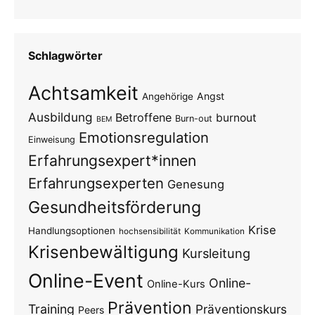
Schlagwörter
Achtsamkeit
Angst
Angehörige
Ausbildung
Betroffene
burnout
Burn-out
BEM
Emotionsregulation
Einweisung
Erfahrungsexpert*innen
Erfahrungsexperten
Genesung
Gesundheitsförderung
Krise
Handlungsoptionen
hochsensibilität
Kommunikation
Krisenbewältigung
Kursleitung
Online-Event
Online-
Online-Kurs
Prävention
Training
Präventionskurs
Peers