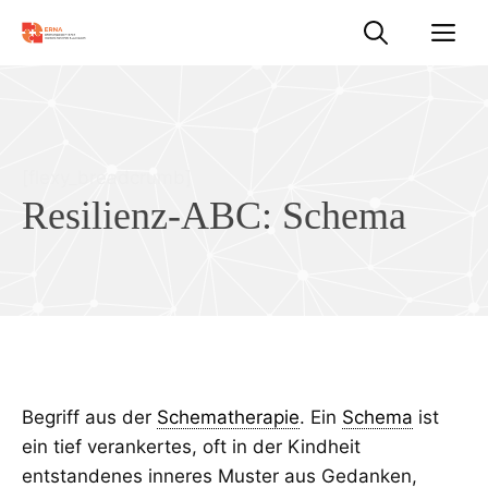
Zum
M
Inhalt
springen
[flexy_breadcrumb]
Resilienz-ABC:
Schema
Begriff aus der
Schematherapie
. Ein
Schema
ist
ein tief verankertes, oft in der Kindheit
entstandenes inneres Muster aus Gedanken,