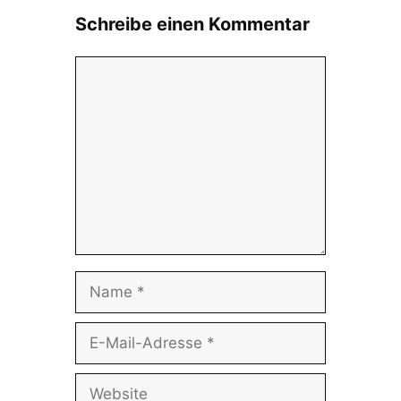
Schreibe einen Kommentar
Kommentar
Name
E-
Mail-
Adresse
Website