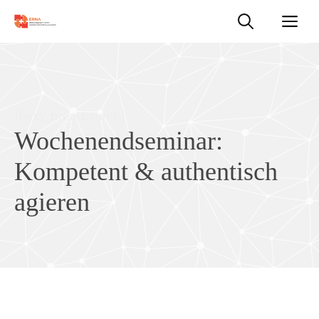
Zum
M
Inhalt
springen
[flexy_breadcrumb]
Wochenendseminar:
Kompetent & authentisch
agieren