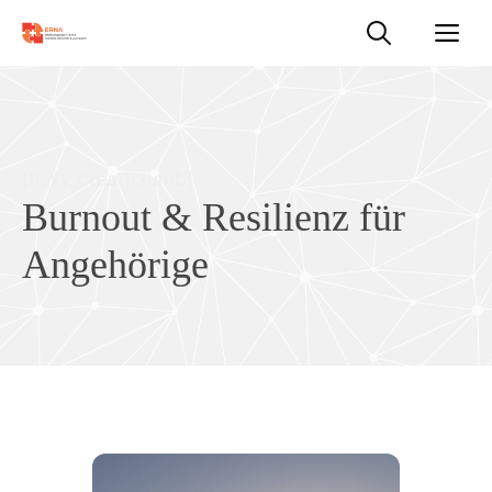
Zum
M
Inhalt
springen
[flexy_breadcrumb]
Burnout & Resilienz für
Angehörige